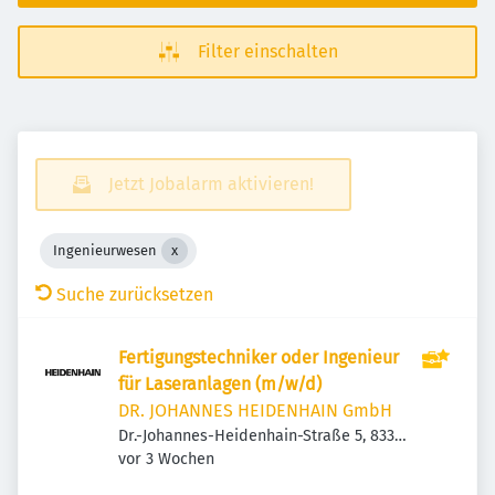
Filter einschalten
Jetzt Jobalarm aktivieren!
Ingenieurwesen
Suche zurücksetzen
Fertigungstechniker oder Ingenieur
für Laseranlagen (m/w/d)
DR. JOHANNES HEIDENHAIN GmbH
Dr.-Johannes-Heidenhain-Straße 5, 83301
Veröffentlicht
:
Traunreut, Deutschland
vor 3 Wochen