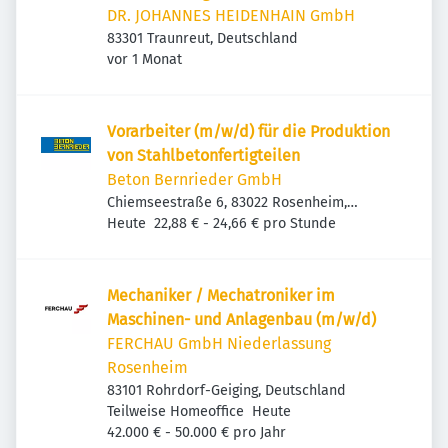
/ Master)
DR. JOHANNES HEIDENHAIN GmbH
83301 Traunreut, Deutschland
Veröffentlicht
:
vor 1 Monat
Vorarbeiter (m/w/d) für die Produktion
von Stahlbetonfertigteilen
Beton Bernrieder GmbH
Chiemseestraße 6, 83022 Rosenheim,
Veröffentlicht
:
Deutschland
Heute
22,88 € - 24,66 € pro Stunde
Mecha­niker / Mecha­tro­niker im
Maschinen- und Anla­genbau (m/w/d)
FERCHAU GmbH Niederlassung
Rosenheim
83101 Rohrdorf-Geiging, Deutschland
Veröffentlicht
:
Teilweise Homeoffice
Heute
42.000 € - 50.000 € pro Jahr