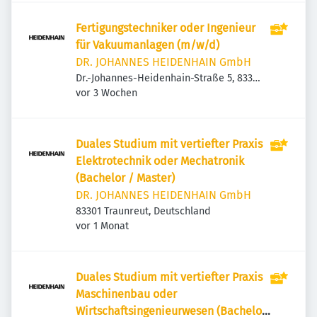
Fertigungstechniker oder Ingenieur
für Vakuumanlagen (m/w/d)
DR. JOHANNES HEIDENHAIN GmbH
Dr.-Johannes-Heidenhain-Straße 5, 83301
Veröffentlicht
:
Traunreut, Deutschland
vor 3 Wochen
Duales Studium mit vertiefter Praxis
Elektrotechnik oder Mechatronik
(Bachelor / Master)
DR. JOHANNES HEIDENHAIN GmbH
83301 Traunreut, Deutschland
Veröffentlicht
:
vor 1 Monat
Duales Studium mit vertiefter Praxis
Maschinenbau oder
Wirtschaftsingenieurwesen (Bachelor