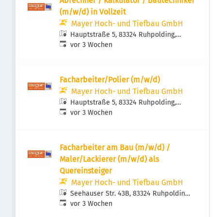
Abrechner / Kalkulator / Bautechniker
(m/w/d) in Vollzeit
Mayer Hoch- und Tiefbau GmbH
Hauptstraße 5, 83324 Ruhpolding,
Veröffentlicht
:
Deutschland
vor 3 Wochen
Facharbeiter/Polier (m/w/d)
Mayer Hoch- und Tiefbau GmbH
Hauptstraße 5, 83324 Ruhpolding,
Veröffentlicht
:
Deutschland
vor 3 Wochen
Facharbeiter am Bau (m/w/d) /
Maler/Lackierer (m/w/d) als
Quereinsteiger
Mayer Hoch- und Tiefbau GmbH
Seehauser Str. 43B, 83324 Ruhpolding,
Veröffentlicht
:
Deutschland
vor 3 Wochen