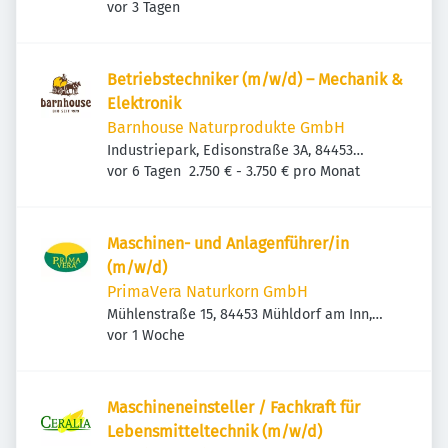
Veröffentlicht
:
Mühldorf am Inn, Deutschland
vor 3 Tagen
Betriebstechniker (m/w/d) – Mechanik &
Elektronik
Barnhouse Naturprodukte GmbH
Industriepark, Edisonstraße 3A, 84453
Veröffentlicht
:
Mühldorf am Inn, Deutschland
vor 6 Tagen
2.750 € - 3.750 € pro Monat
Maschinen- und Anlagenführer/in
(m/w/d)
PrimaVera Naturkorn GmbH
Mühlenstraße 15, 84453 Mühldorf am Inn,
Veröffentlicht
:
Deutschland
vor 1 Woche
Maschineneinsteller / Fachkraft für
Lebensmitteltechnik (m/w/d)