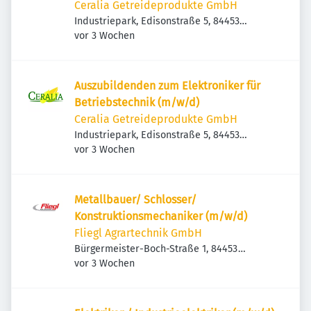
Ceralia Getreideprodukte GmbH
Industriepark, Edisonstraße 5, 84453
Veröffentlicht
:
Mühldorf am Inn, Deutschland
vor 3 Wochen
Auszubildenden zum Elektroniker für
Betriebstechnik (m/w/d)
Ceralia Getreideprodukte GmbH
Industriepark, Edisonstraße 5, 84453
Veröffentlicht
:
Mühldorf am Inn, Deutschland
vor 3 Wochen
Metallbauer/ Schlosser/
Konstruktionsmechaniker (m/w/d)
Fliegl Agrartechnik GmbH
Bürgermeister-Boch-Straße 1, 84453
Veröffentlicht
:
Mühldorf am Inn, Deutschland
vor 3 Wochen