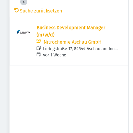
Suche zurücksetzen
Business Development Manager
(m/w/d)
Nitrochemie Aschau GmbH
Liebigstraße 17, 84544 Aschau am Inn,
Veröffentlicht
:
Deutschland
vor 1 Woche