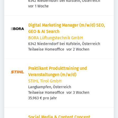
6342 Niederndorf bei Kufstein, Österreich
Veröffentlicht
:
vor 1 Woche
Digital Marketing Manager (m/w/d) SEO,
GEO & AI Search
BORA Lüftungstechnik GmbH
6342 Niederndorf bei Kufstein, Österreich
Veröffentlicht
:
Teilweise Homeoffice
vor 2 Wochen
Praktikant Produkttraining und
Veranstaltungen (m/w/d)
STIHL Tirol GmbH
Langkampfen, Österreich
Veröffentlicht
:
Teilweise Homeoffice
vor 3 Wochen
35.963 € pro Jahr
Social Media & Content Concept