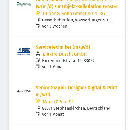
(w/m/d) zur Objekt-Kalkulation Fenster
Huber & Sohn GmbH & Co. KG
Gewerbebetrieb, Wasserburger Str. 4,
Veröffentlicht
:
83549 Eiselfing, Deutschland
vor 3 Wochen
Servicetechniker (m/w/d)
Elektro Duschl GmbH
Farrenpointstraße 16, 83059
Veröffentlicht
:
Kolbermoor, Deutschland
vor 1 Monat
Senior Graphic Designer Digital & Print
m/w/d
Marc O'Polo SE
83071 Stephanskirchen, Deutschland
Veröffentlicht
:
vor 1 Monat