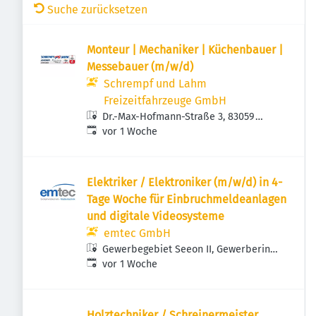
Suche zurücksetzen
Monteur | Mechaniker | Küchenbauer |
Messebauer (m/w/d)
Schrempf und Lahm
Freizeitfahrzeuge GmbH
Dr.-Max-Hofmann-Straße 3, 83059
Veröffentlicht
:
Kolbermoor, Deutschland
vor 1 Woche
Elektriker / Elektroniker (m/w/d) in 4-
Tage Woche für Einbruchmeldeanlagen
und digitale Videosysteme
emtec GmbH
Gewerbegebiet Seeon II, Gewerbering
Veröffentlicht
:
6, 83370 Seeon-Seebruck, Deutschland
vor 1 Woche
Holztechniker / Schreinermeister