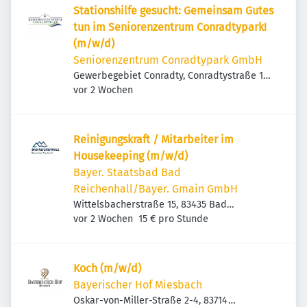
Stationshilfe gesucht: Gemeinsam Gutes
tun im Seniorenzentrum Conradtypark!
(m/w/d)
Seniorenzentrum Conradtypark GmbH
Gewerbegebiet Conradty, Conradtystraße 16,
Veröffentlicht
:
83059 Kolbermoor, Deutschland
vor 2 Wochen
Reinigungskraft / Mitarbeiter im
Housekeeping (m/w/d)
Bayer. Staatsbad Bad
Reichenhall/Bayer. Gmain GmbH
Wittelsbacherstraße 15, 83435 Bad
Veröffentlicht
:
Reichenhall, Deutschland
vor 2 Wochen
15 € pro Stunde
Koch (m/w/d)
Bayerischer Hof Miesbach
Oskar-von-Miller-Straße 2-4, 83714