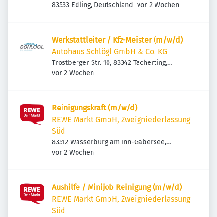
Veröffentlicht
:
83533 Edling, Deutschland
vor 2 Wochen
Werkstattleiter / Kfz-Meister (m/w/d)
Autohaus Schlögl GmbH & Co. KG
Trostberger Str. 10, 83342 Tacherting,
Veröffentlicht
:
Deutschland
vor 2 Wochen
Reinigungskraft (m/w/d)
REWE Markt GmbH, Zweigniederlassung
Süd
83512 Wasserburg am Inn-Gabersee,
Veröffentlicht
:
Deutschland
vor 2 Wochen
Aushilfe / Minijob Reinigung (m/w/d)
REWE Markt GmbH, Zweigniederlassung
Süd