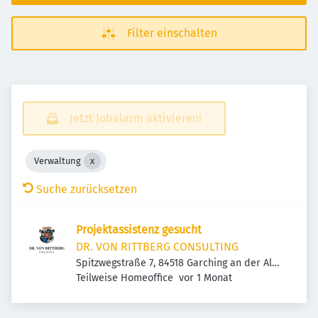
Filter einschalten
Jetzt Jobalarm aktivieren!
Verwaltung
Suche zurücksetzen
Projektassistenz gesucht
DR. VON RITTBERG CONSULTING
Spitzwegstraße 7, 84518 Garching an der Alz,
Veröffentlicht
:
Deutschland
Teilweise Homeoffice
vor 1 Monat