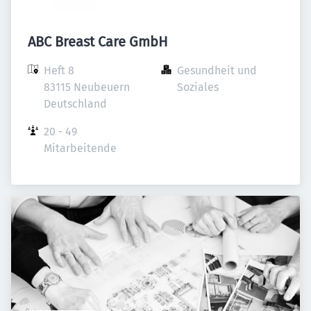
ABC Breast Care GmbH
Heft 8

Gesundheit und 
83115 Neubeuern

Soziales
Deutschland
20 - 49 
Mitarbeitende