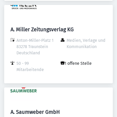
A. Miller Zeitungsverlag KG
Anton-Miller-Platz 1

Medien, Verlage und 
83278 Traunstein

Kommunikation
Deutschland
50 - 99 
1 offene Stelle
Mitarbeitende
A. Saumweber GmbH