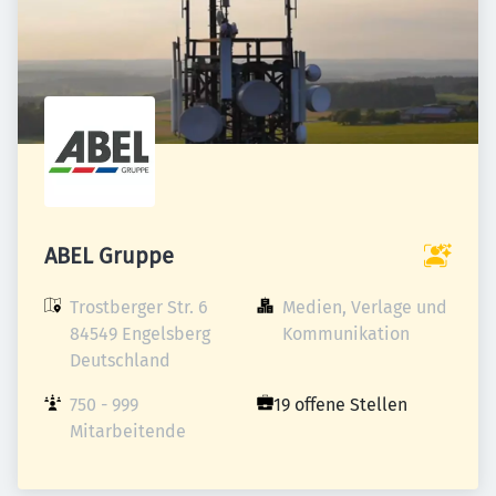
ABEL Gruppe
Trostberger Str. 6

Medien, Verlage und 
84549 Engelsberg

Kommunikation
Deutschland
750 - 999 
19 offene Stellen
Mitarbeitende