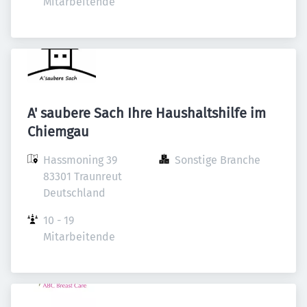
Mitarbeitende
A' saubere Sach Ihre Haushaltshilfe im
Chiemgau
Hassmoning 39

Sonstige Branche
83301 Traunreut

Deutschland
10 - 19 
Mitarbeitende