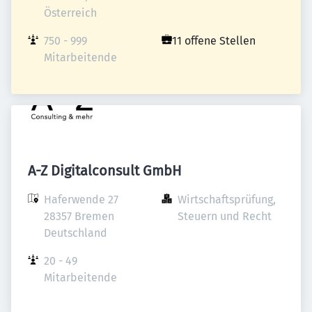
Österreich
750 - 999 
11 offene Stellen
Mitarbeitende
A-Z Digitalconsult GmbH
Haferwende 27

Wirtschaftsprüfung, 
28357 Bremen

Steuern und Recht
Deutschland
20 - 49 
Mitarbeitende