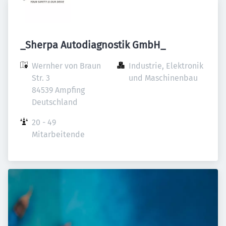
_Sherpa Autodiagnostik GmbH_
Wernher von Braun 
Industrie, Elektronik 
Str. 3

und Maschinenbau
84539 Ampfing

Deutschland
20 - 49 
Mitarbeitende