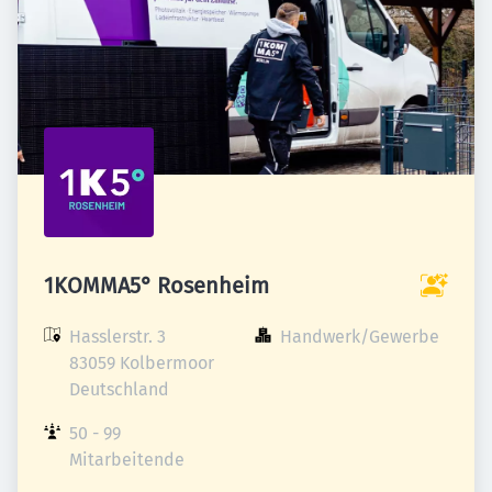
1KOMMA5° Rosenheim
Hasslerstr. 3

Handwerk/Gewerbe
83059 Kolbermoor

Deutschland
50 - 99 
Mitarbeitende