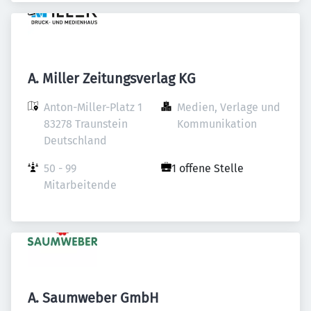
A. Miller Zeitungsverlag KG
Anton-Miller-Platz 1

Medien, Verlage und 
83278 Traunstein

Kommunikation
Deutschland
50 - 99 
1 offene Stelle
Mitarbeitende
A. Saumweber GmbH