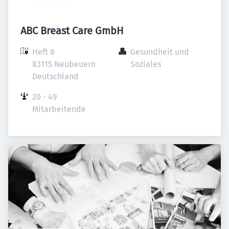
ABC Breast Care GmbH
Heft 8

Gesundheit und 
83115 Neubeuern

Soziales
Deutschland
20 - 49 
Mitarbeitende