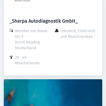
_Sherpa Autodiagnostik GmbH_
Wernher von Braun 
Industrie, Elektronik 
Str. 3

und Maschinenbau
84539 Ampfing

Deutschland
20 - 49 
Mitarbeitende