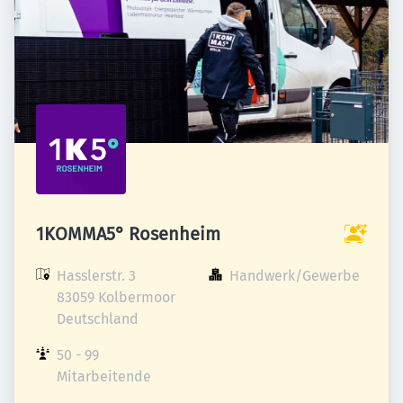
1KOMMA5° Rosenheim
Hasslerstr. 3

Handwerk/Gewerbe
83059 Kolbermoor

Deutschland
50 - 99 
Mitarbeitende