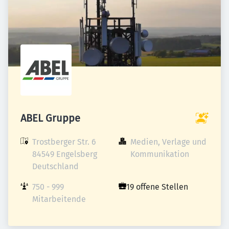
ABEL Gruppe
Trostberger Str. 6

Medien, Verlage und 
84549 Engelsberg

Kommunikation
Deutschland
750 - 999 
19 offene Stellen
Mitarbeitende