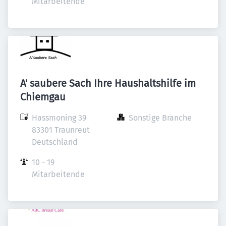
Mitarbeitende
A' saubere Sach Ihre Haushaltshilfe im
Chiemgau
Hassmoning 39

Sonstige Branche
83301 Traunreut

Deutschland
10 - 19 
Mitarbeitende