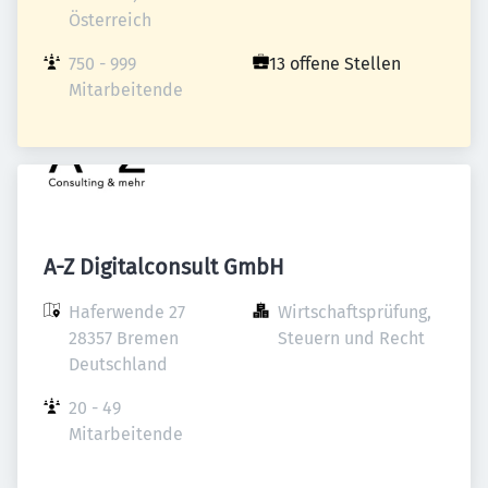
Österreich
750 - 999 
13 offene Stellen
Mitarbeitende
A-Z Digitalconsult GmbH
Haferwende 27

Wirtschaftsprüfung, 
28357 Bremen

Steuern und Recht
Deutschland
20 - 49 
Mitarbeitende