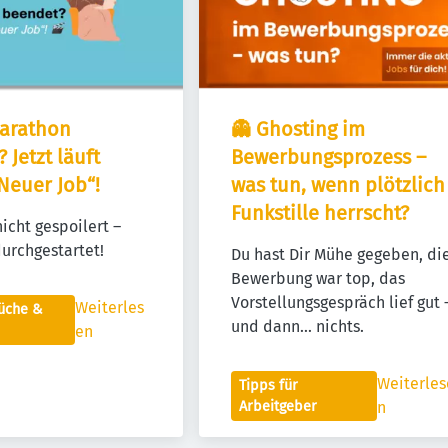
arathon 
👻 Ghosting im 
Jetzt läuft 
Bewerbungsprozess – 
„Neuer Job“!
was tun, wenn plötzlich 
Funkstille herrscht?
icht gespoilert – 
durchgestartet!
Du hast Dir Mühe gegeben, die
Bewerbung war top, das 
Vorstellungsgespräch lief gut –
Weiterles
rüche &
und dann... nichts.
en
Weiterles
Tipps für
Arbeitgeber
n