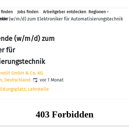
 finden
Jobs finden
Arbeitgeber entdecken
Regionen
Haupt-Navigation
nde (w/m/d) zum Elektroniker für Automatisierungstechnik
geber
ende (w/m/d) zum
r für
ierungstechnik
nnolit GmbH & Co. KG
Veröffentlicht
:
n, Deutschland
vor 1 Monat
ildungsplatz, Lehrstelle