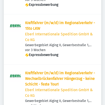
Expressbewerbung
Kraftfahrer (m/w/d) im Regionalverkehr -
15to LKW
Eberl Internationale Spedition GmbH &
Co KG
Gewerbegebiet Aiging II, Gewerbestraße 1,
Veröffentlicht
:
83365 Nußdorf, Deutschland
vor 3 Wochen
Expressbewerbung
Kraftfahrer (m/w/d) im Regionalverkehr -
Wechselbrückenfahrer Hängerzug - keine
Schicht - feste Tour!
Eberl Internationale Spedition GmbH &
Co KG
Gewerbegebiet Aiging II, Gewerbestraße 1,