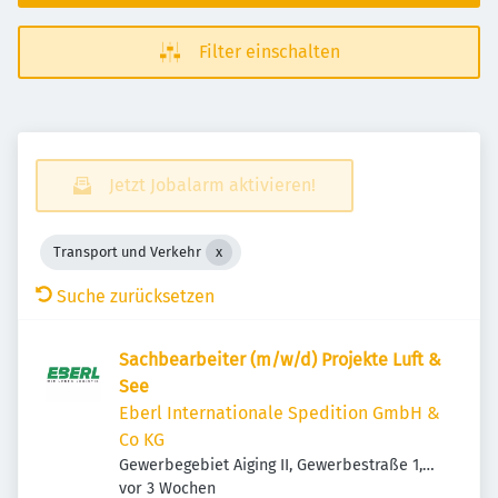
Filter einschalten
Jetzt Jobalarm aktivieren!
Transport und Verkehr
Suche zurücksetzen
Sachbearbeiter (m/w/d) Projekte Luft &
See
Eberl Internationale Spedition GmbH &
Co KG
Gewerbegebiet Aiging II, Gewerbestraße 1,
Veröffentlicht
:
83365 Nußdorf, Deutschland
vor 3 Wochen