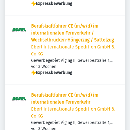
Expressbewerbung
Berufskraftfahrer CE (m/w/d) im
internationalen Fernverkehr /
Wechselbrücken-Hängerzug / Sattelzug
Eberl Internationale Spedition GmbH &
Co KG
Gewerbegebiet Aiging II, Gewerbestraße 1,
Veröffentlicht
:
83365 Nußdorf, Deutschland
vor 3 Wochen
Expressbewerbung
Berufskraftfahrer CE (m/w/d) im
internationalen Fernverkehr
Eberl Internationale Spedition GmbH &
Co KG
Gewerbegebiet Aiging II, Gewerbestraße 1,
Veröffentlicht
:
83365 Nußdorf, Deutschland
vor 3 Wochen