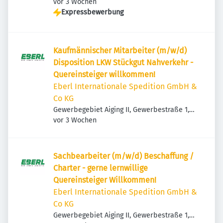
Veröffentlicht
:
83365 Nußdorf, Deutschland
vor 3 Wochen
Expressbewerbung
Kaufmännischer Mitarbeiter (m/w/d)
Disposition LKW Stückgut Nahverkehr -
Quereinsteiger willkommen!
Eberl Internationale Spedition GmbH &
Co KG
Gewerbegebiet Aiging II, Gewerbestraße 1,
Veröffentlicht
:
83365 Nußdorf, Deutschland
vor 3 Wochen
Sachbearbeiter (m/w/d) Beschaffung /
Charter - gerne lernwillige
Quereinsteiger Willkommen!
Eberl Internationale Spedition GmbH &
Co KG
Gewerbegebiet Aiging II, Gewerbestraße 1,