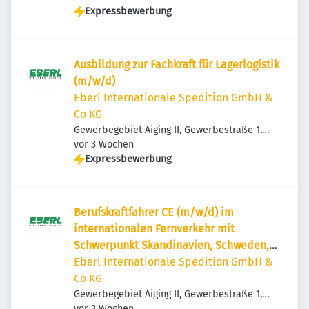
Expressbewerbung
Ausbildung zur Fachkraft für Lagerlogistik
(m/w/d)
Eberl Internationale Spedition GmbH &
Co KG
Gewerbegebiet Aiging II, Gewerbestraße 1,
Veröffentlicht
:
83365 Nußdorf, Deutschland
vor 3 Wochen
Expressbewerbung
Berufskraftfahrer CE (m/w/d) im
internationalen Fernverkehr mit
Schwerpunkt Skandinavien, Schweden,
Norwegen, Finnland
Eberl Internationale Spedition GmbH &
Co KG
Gewerbegebiet Aiging II, Gewerbestraße 1,
Veröffentlicht
:
83365 Nußdorf, Deutschland
vor 3 Wochen