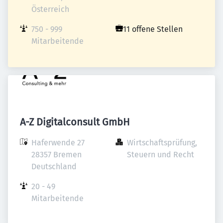
Österreich
750 - 999 
11 offene Stellen
Mitarbeitende
A-Z Digitalconsult GmbH
Haferwende 27

Wirtschaftsprüfung, 
28357 Bremen

Steuern und Recht
Deutschland
20 - 49 
Mitarbeitende