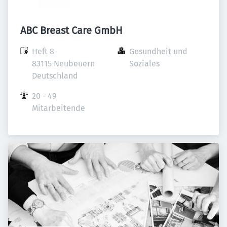
ABC Breast Care GmbH
Heft 8

Gesundheit und 
83115 Neubeuern

Soziales
Deutschland
20 - 49 
Mitarbeitende