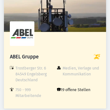
ABEL Gruppe
Trostberger Str. 6

Medien, Verlage und 
84549 Engelsberg

Kommunikation
Deutschland
750 - 999 
19 offene Stellen
Mitarbeitende