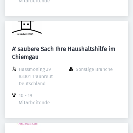
Mitarbeitende
A' saubere Sach Ihre Haushaltshilfe im
Chiemgau
Hassmoning 39

Sonstige Branche
83301 Traunreut

Deutschland
10 - 19 
Mitarbeitende