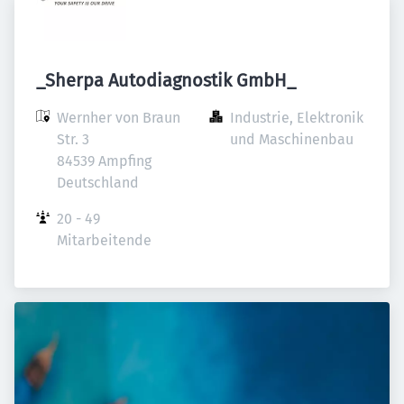
_Sherpa Autodiagnostik GmbH_
Wernher von Braun 
Industrie, Elektronik 
Str. 3

und Maschinenbau
84539 Ampfing

Deutschland
20 - 49 
Mitarbeitende