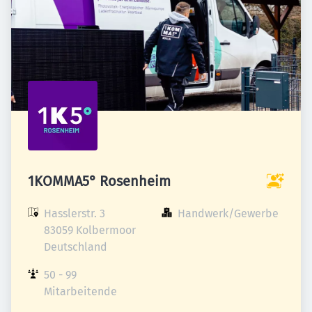
1KOMMA5° Rosenheim
Hasslerstr. 3

Handwerk/Gewerbe
83059 Kolbermoor

Deutschland
50 - 99 
Mitarbeitende