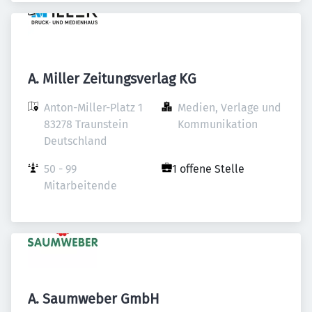
A. Miller Zeitungsverlag KG
Anton-Miller-Platz 1

Medien, Verlage und 
83278 Traunstein

Kommunikation
Deutschland
50 - 99 
1 offene Stelle
Mitarbeitende
A. Saumweber GmbH