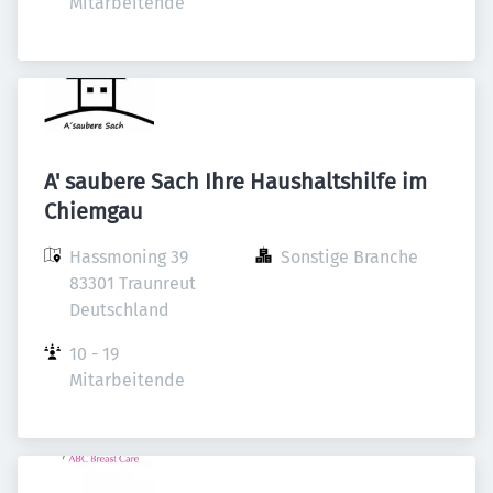
Mitarbeitende
A' saubere Sach Ihre Haushaltshilfe im
Chiemgau
Hassmoning 39

Sonstige Branche
83301 Traunreut

Deutschland
10 - 19 
Mitarbeitende