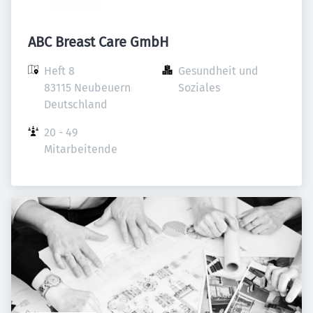
ABC Breast Care GmbH
Heft 8

Gesundheit und 
83115 Neubeuern

Soziales
Deutschland
20 - 49 
Mitarbeitende