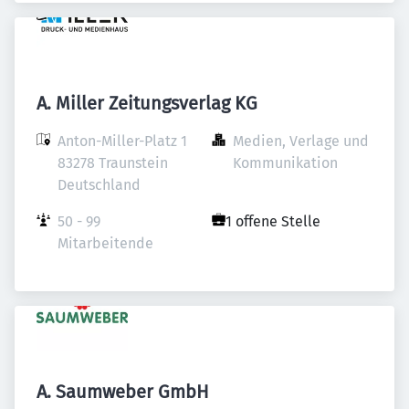
A. Miller Zeitungsverlag KG
Anton-Miller-Platz 1

Medien, Verlage und 
83278 Traunstein

Kommunikation
Deutschland
50 - 99 
1 offene Stelle
Mitarbeitende
A. Saumweber GmbH