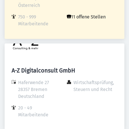
Österreich
750 - 999 
11 offene Stellen
Mitarbeitende
A-Z Digitalconsult GmbH
Haferwende 27

Wirtschaftsprüfung, 
28357 Bremen

Steuern und Recht
Deutschland
20 - 49 
Mitarbeitende