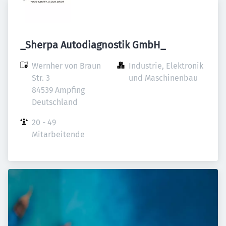
_Sherpa Autodiagnostik GmbH_
Wernher von Braun 
Industrie, Elektronik 
Str. 3

und Maschinenbau
84539 Ampfing

Deutschland
20 - 49 
Mitarbeitende