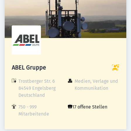
ABEL Gruppe
Trostberger Str. 6

Medien, Verlage und 
84549 Engelsberg

Kommunikation
Deutschland
750 - 999 
17 offene Stellen
Mitarbeitende