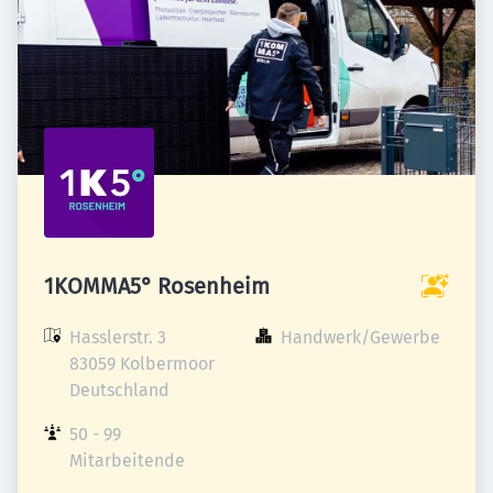
1KOMMA5° Rosenheim
Hasslerstr. 3

Handwerk/Gewerbe
83059 Kolbermoor

Deutschland
50 - 99 
Mitarbeitende