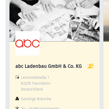
abc Ladenbau GmbH & Co. KG
Leonrodstraße 7

83278 Traunstein

Deutschland
Sonstige Branche
20 - 49 Mitarbeitende