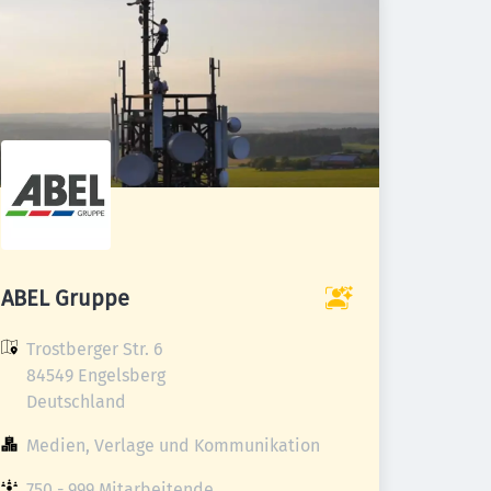
ABEL Gruppe
Trostberger Str. 6

84549 Engelsberg

Deutschland
Medien, Verlage und Kommunikation
750 - 999 Mitarbeitende