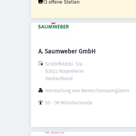
13 offene Stellen
A. Saumweber GmbH
Schönfeldstr. 12a

83022 Rosenheim

Deutschland
Herstellung von Waren/Konsumgütern
50 - 99 Mitarbeitende