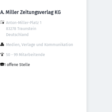
A. Miller Zeitungsverlag KG
Anton-Miller-Platz 1

83278 Traunstein

Deutschland
Medien, Verlage und Kommunikation
50 - 99 Mitarbeitende
1 offene Stelle