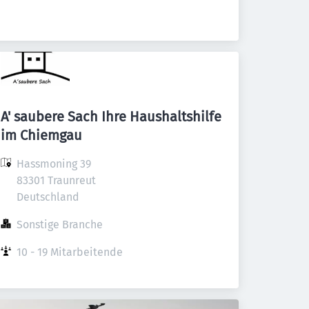
A' saubere Sach Ihre Haushaltshilfe
im Chiemgau
Hassmoning 39

83301 Traunreut

Deutschland
Sonstige Branche
10 - 19 Mitarbeitende