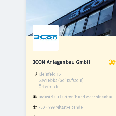
3CON Anlagenbau GmbH
Kleinfeld 16

6341 Ebbs (bei Kufstein)

Österreich
Industrie, Elektronik und Maschinenbau
750 - 999 Mitarbeitende