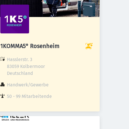
1KOMMA5° Rosenheim
Hasslerstr. 3

83059 Kolbermoor

Deutschland
Handwerk/Gewerbe
50 - 99 Mitarbeitende