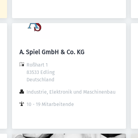
A. Spiel GmbH & Co. KG
Roßhart 1

83533 Edling

Deutschland
Industrie, Elektronik und Maschinenbau
10 - 19 Mitarbeitende