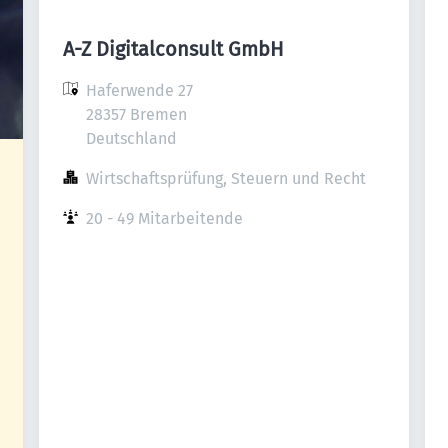
A-Z Digitalconsult GmbH
Haferwende 27

28357 Bremen

Deutschland
Wirtschaftsprüfung, Steuern und Recht
20 - 49 Mitarbeitende