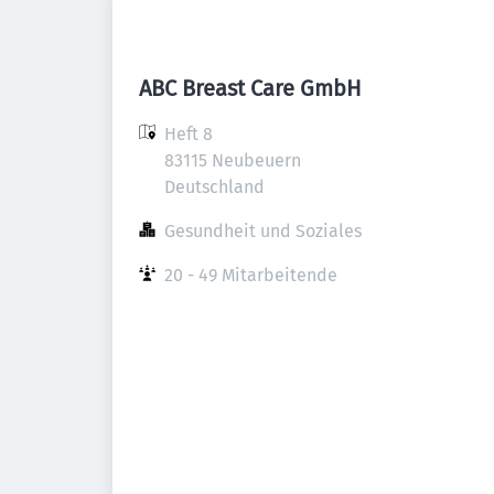
ABC Breast Care GmbH
Heft 8

83115 Neubeuern

Deutschland
Gesundheit und Soziales
20 - 49 Mitarbeitende