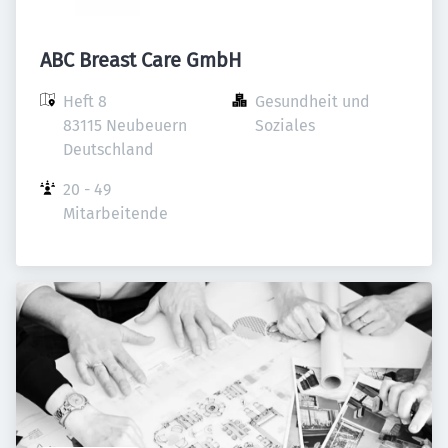
ABC Breast Care GmbH
Heft 8

Gesundheit und 
83115 Neubeuern

Soziales
Deutschland
20 - 49 
Mitarbeitende