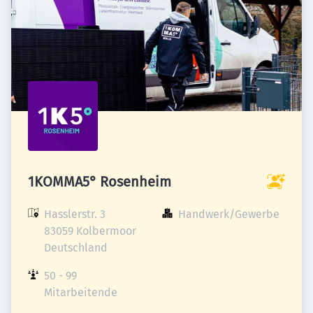
1KOMMA5° Rosenheim
Hasslerstr. 3

Handwerk/Gewerbe
83059 Kolbermoor

Deutschland
50 - 99 
Mitarbeitende