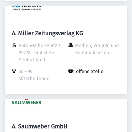
A. Miller Zeitungsverlag KG
Anton-Miller-Platz 1

Medien, Verlage und 
83278 Traunstein

Kommunikation
Deutschland
50 - 99 
1 offene Stelle
Mitarbeitende
A. Saumweber GmbH