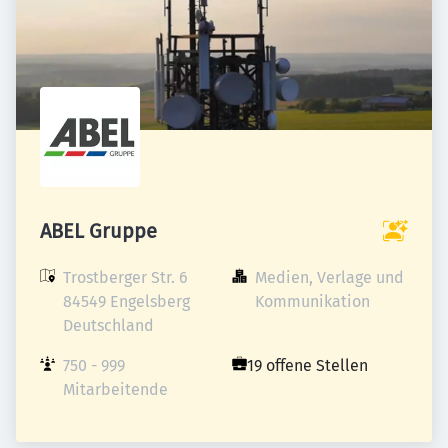
ABEL Gruppe
Trostberger Str. 6

Medien, Verlage und 
84549 Engelsberg

Kommunikation
Deutschland
750 - 999 
19 offene Stellen
Mitarbeitende