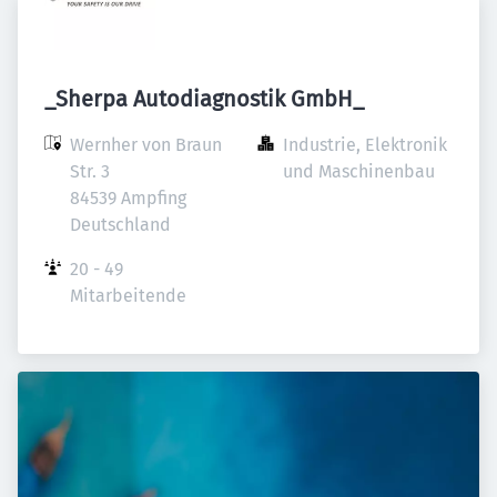
_Sherpa Autodiagnostik GmbH_
Wernher von Braun 
Industrie, Elektronik 
Str. 3

und Maschinenbau
84539 Ampfing

Deutschland
20 - 49 
Mitarbeitende