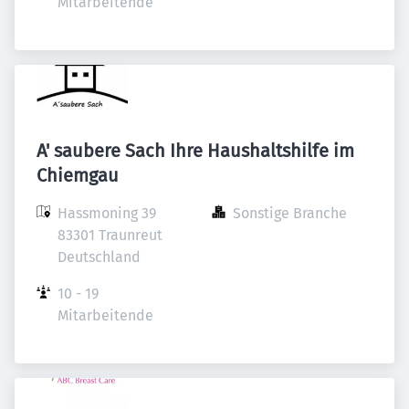
Mitarbeitende
A' saubere Sach Ihre Haushaltshilfe im
Chiemgau
Hassmoning 39

Sonstige Branche
83301 Traunreut

Deutschland
10 - 19 
Mitarbeitende