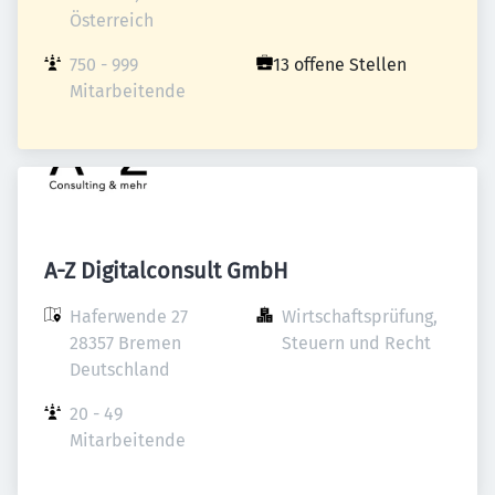
Österreich
750 - 999 
13 offene Stellen
Mitarbeitende
A-Z Digitalconsult GmbH
Haferwende 27

Wirtschaftsprüfung, 
28357 Bremen

Steuern und Recht
Deutschland
20 - 49 
Mitarbeitende