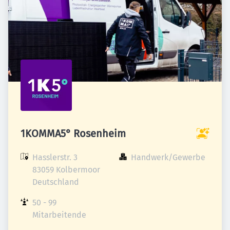
1KOMMA5° Rosenheim
Hasslerstr. 3

Handwerk/Gewerbe
83059 Kolbermoor

Deutschland
50 - 99 
Mitarbeitende