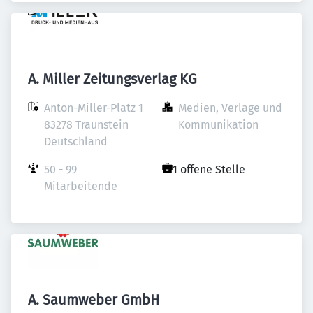
A. Miller Zeitungsverlag KG
Anton-Miller-Platz 1

Medien, Verlage und 
83278 Traunstein

Kommunikation
Deutschland
50 - 99 
1 offene Stelle
Mitarbeitende
A. Saumweber GmbH