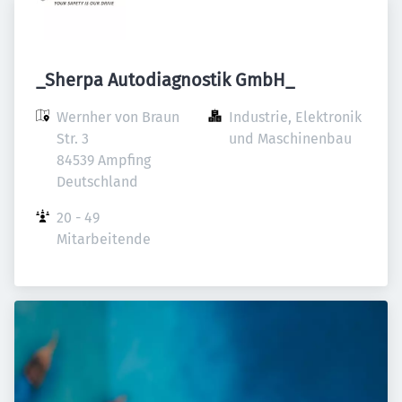
_Sherpa Autodiagnostik GmbH_
Wernher von Braun 
Industrie, Elektronik 
Str. 3

und Maschinenbau
84539 Ampfing

Deutschland
20 - 49 
Mitarbeitende