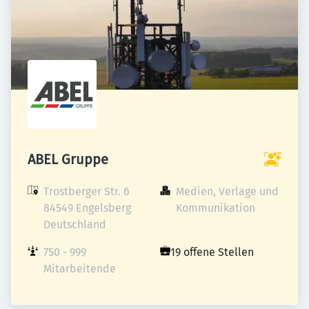
ABEL Gruppe
Trostberger Str. 6

Medien, Verlage und 
84549 Engelsberg

Kommunikation
Deutschland
750 - 999 
19 offene Stellen
Mitarbeitende