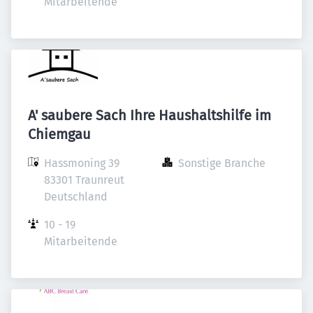
Mitarbeitende
A' saubere Sach Ihre Haushaltshilfe im
Chiemgau
Hassmoning 39

Sonstige Branche
83301 Traunreut

Deutschland
10 - 19 
Mitarbeitende