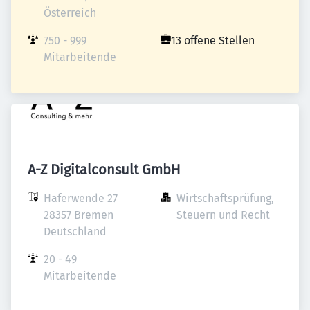
Österreich
750 - 999 
13 offene Stellen
Mitarbeitende
A-Z Digitalconsult GmbH
Haferwende 27

Wirtschaftsprüfung, 
28357 Bremen

Steuern und Recht
Deutschland
20 - 49 
Mitarbeitende