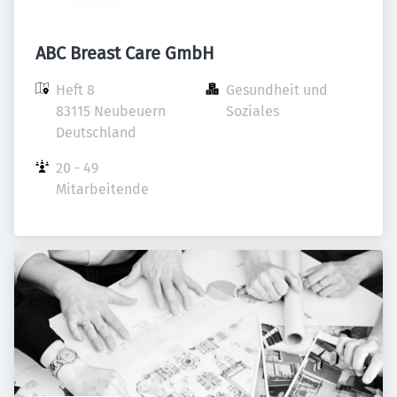
ABC Breast Care GmbH
Heft 8

Gesundheit und 
83115 Neubeuern

Soziales
Deutschland
20 - 49 
Mitarbeitende