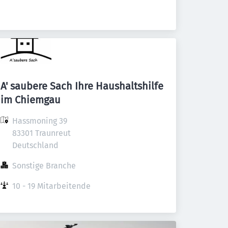
A' saubere Sach Ihre Haushaltshilfe
im Chiemgau
Hassmoning 39

83301 Traunreut

Deutschland
Sonstige Branche
10 - 19 Mitarbeitende