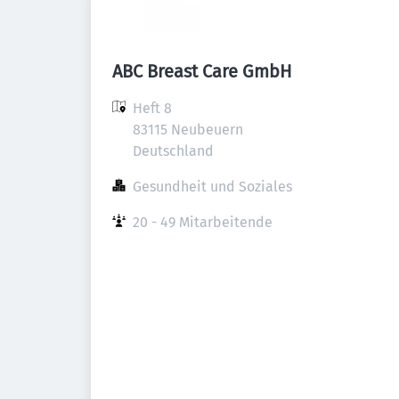
ABC Breast Care GmbH
Heft 8

83115 Neubeuern

Deutschland
Gesundheit und Soziales
20 - 49 Mitarbeitende