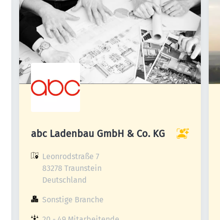
abc Ladenbau GmbH & Co. KG
Leonrodstraße 7

83278 Traunstein

Deutschland
Sonstige Branche
20 - 49 Mitarbeitende