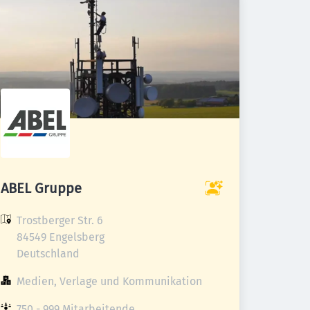
ABEL Gruppe
Trostberger Str. 6

84549 Engelsberg

Deutschland
Medien, Verlage und Kommunikation
750 - 999 Mitarbeitende