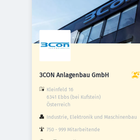
3CON Anlagenbau GmbH
Kleinfeld 16

6341 Ebbs (bei Kufstein)

Österreich
Industrie, Elektronik und Maschinenbau
750 - 999 Mitarbeitende