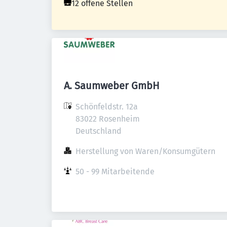
12 offene Stellen
A. Saumweber GmbH
Schönfeldstr. 12a

83022 Rosenheim

Deutschland
Herstellung von Waren/Konsumgütern
50 - 99 Mitarbeitende