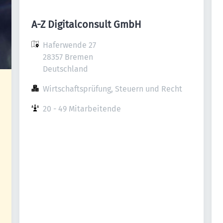
A-Z Digitalconsult GmbH
Haferwende 27

28357 Bremen

Deutschland
Wirtschaftsprüfung, Steuern und Recht
20 - 49 Mitarbeitende