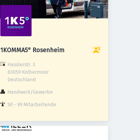
1KOMMA5° Rosenheim
Hasslerstr. 3

83059 Kolbermoor

Deutschland
Handwerk/Gewerbe
50 - 99 Mitarbeitende