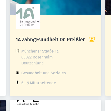
1A Zahngesundheit Dr. Preißler
Münchener Straße 1a

83022 Rosenheim

Deutschland
Gesundheit und Soziales
6 - 9 Mitarbeitende