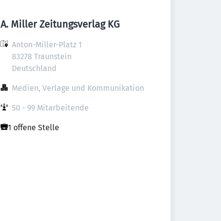
A. Miller Zeitungsverlag KG
Anton-Miller-Platz 1

83278 Traunstein

Deutschland
Medien, Verlage und Kommunikation
50 - 99 Mitarbeitende
1 offene Stelle