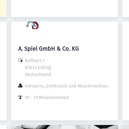
A. Spiel GmbH & Co. KG
Roßhart 1

83533 Edling

Deutschland
Industrie, Elektronik und Maschinenbau
10 - 19 Mitarbeitende