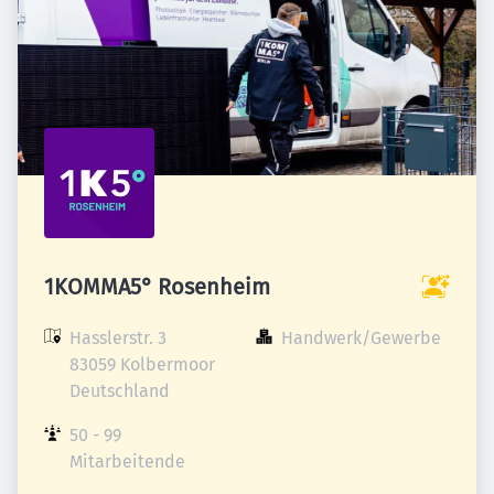
1KOMMA5° Rosenheim
Hasslerstr. 3

Handwerk/Gewerbe
83059 Kolbermoor

Deutschland
50 - 99 
Mitarbeitende