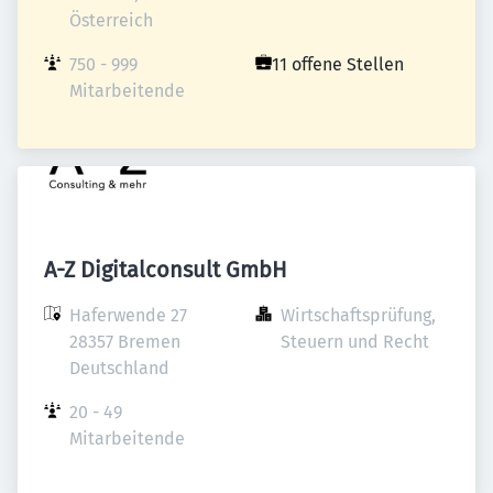
Österreich
750 - 999 
11 offene Stellen
Mitarbeitende
A-Z Digitalconsult GmbH
Haferwende 27

Wirtschaftsprüfung, 
28357 Bremen

Steuern und Recht
Deutschland
20 - 49 
Mitarbeitende