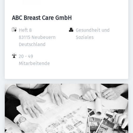
ABC Breast Care GmbH
Heft 8

Gesundheit und 
83115 Neubeuern

Soziales
Deutschland
20 - 49 
Mitarbeitende