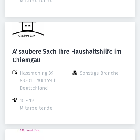
Mitarbeitende
A' saubere Sach Ihre Haushaltshilfe im
Chiemgau
Hassmoning 39

Sonstige Branche
83301 Traunreut

Deutschland
10 - 19 
Mitarbeitende