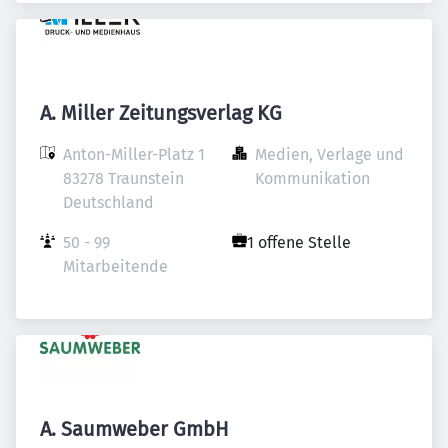
A. Miller Zeitungsverlag KG
Anton-Miller-Platz 1

Medien, Verlage und 
83278 Traunstein

Kommunikation
Deutschland
50 - 99 
1 offene Stelle
Mitarbeitende
A. Saumweber GmbH