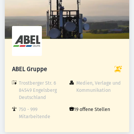
ABEL Gruppe
Trostberger Str. 6

Medien, Verlage und 
84549 Engelsberg

Kommunikation
Deutschland
750 - 999 
19 offene Stellen
Mitarbeitende