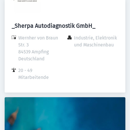
_Sherpa Autodiagnostik GmbH_
Wernher von Braun 
Industrie, Elektronik 
Str. 3

und Maschinenbau
84539 Ampfing

Deutschland
20 - 49 
Mitarbeitende