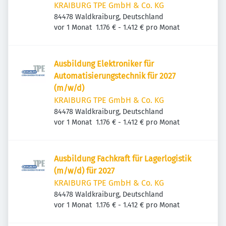
KRAIBURG TPE GmbH & Co. KG
84478 Waldkraiburg, Deutschland
Veröffentlicht
:
vor 1 Monat
1.176 € - 1.412 € pro Monat
Ausbildung Elektroniker für
Automatisierungstechnik für 2027
(m/w/d)
KRAIBURG TPE GmbH & Co. KG
84478 Waldkraiburg, Deutschland
Veröffentlicht
:
vor 1 Monat
1.176 € - 1.412 € pro Monat
Ausbildung Fachkraft für Lagerlogistik
(m/w/d) für 2027
KRAIBURG TPE GmbH & Co. KG
84478 Waldkraiburg, Deutschland
Veröffentlicht
:
vor 1 Monat
1.176 € - 1.412 € pro Monat