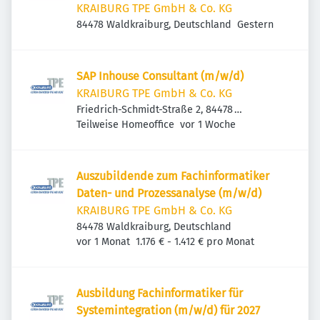
KRAIBURG TPE GmbH & Co. KG
Veröffentlicht
:
84478 Waldkraiburg, Deutschland
Gestern
SAP Inhouse Consultant (m/w/d)
KRAIBURG TPE GmbH & Co. KG
Friedrich-Schmidt-Straße 2, 84478
Veröffentlicht
:
Waldkraiburg, Deutschland
Teilweise Homeoffice
vor 1 Woche
Auszubildende zum Fachinformatiker
Daten- und Prozessanalyse (m/w/d)
KRAIBURG TPE GmbH & Co. KG
84478 Waldkraiburg, Deutschland
Veröffentlicht
:
vor 1 Monat
1.176 € - 1.412 € pro Monat
Ausbildung Fachinformatiker für
Systemintegration (m/w/d) für 2027